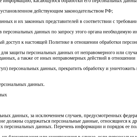
бе информацию, касающуюся обработки его персональных данны
 установленном действующим законодательством РФ;
анных и их законных представителей в соответствии с требован
 персональных данных по запросу этого органа необходимую ин
ый доступ к настоящей Политике в отношении обработки персо
для защиты персональных данных от неправомерного или случай
 данных, а также от иных неправомерных действий в отношении
ступ) персональных данных, прекратить обработку и уничтожить
ерсональных данных.
нных
ных данных, за исключением случаев, предусмотренных федера
 не должны содержаться персональные данные, относящиеся к д
ких персональных данных. Перечень информации и порядок ее п
, их блокирования или уничтожения в случае, если персональн