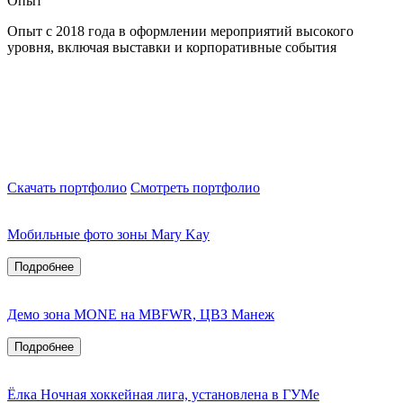
Опыт
Опыт с 2018 года в оформлении мероприятий высокого
П
уровня, включая выставки и корпоративные события
и
Скачать портфолио
Смотреть портфолио
Мобильные фото зоны Mary Kay
Подробнее
Демо зона MONE на MBFWR, ЦВЗ Манеж
Подробнее
Ёлка Ночная хоккейная лига, установлена в ГУМе